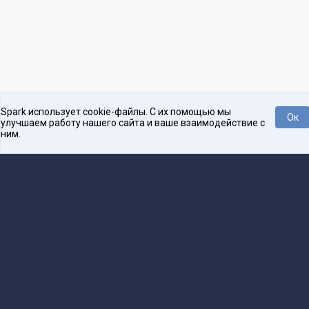
Spark использует cookie-файлы. С их помощью мы
Ок
улучшаем работу нашего сайта и ваше взаимодействие с
ним.
Платформа для общения бизнеса с бизнесом
О проекте
Проекты
Реклама
Связаться с редакцией
16+