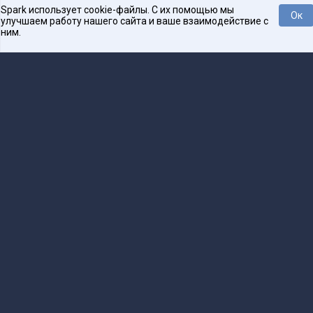
Spark использует cookie-файлы. С их помощью мы
Ок
улучшаем работу нашего сайта и ваше взаимодействие с
ним.
Нравится
Tweet
Платформа для общения бизнеса с бизнесом
О проекте
Проекты
Реклама
Связаться с редакцией
16+
Редакция
team@spark.ru
Техническая поддержка
help@spark.ru
Продвижение
adv@spark.ru
Телефон
+7 495 137-07-07
Учредитель сетевого издания Барабанова.Ю.Б., ИНН 500111143150
Редакционные материалы ООО «Редакция Спарк Ру»
Сообщения и материалы сетевого издания Spark (за исключением авторских
колонок) (зарегистрировано Федеральной службой по надзору в сфере связи,
информационных технологий и массовых коммуникаций (Роскомнадзор) 27 января
2025 года за номером ЭЛ №ФС77-89031 сопровождаются пометкой «Spark_news»
или «Редакция Spark.ru», или «Spark».