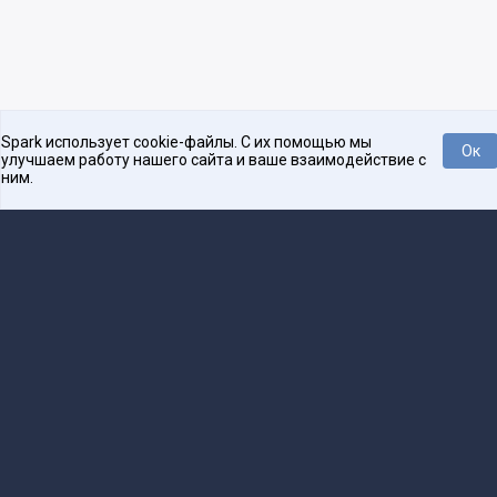
Spark использует cookie-файлы. С их помощью мы
Ок
улучшаем работу нашего сайта и ваше взаимодействие с
ним.
Нравится
Tweet
Платформа для общения бизнеса с бизнесом
О проекте
Проекты
Реклама
Связаться с редакцией
16+
Редакция
team@spark.ru
Техническая поддержка
help@spark.ru
Продвижение
adv@spark.ru
Телефон
+7 495 137-07-07