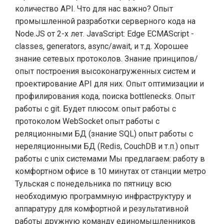
количество API. Что для нас важно? Опыт
промышленной разработки серверного кода на
Node.JS от 2-х лет. JavaScript: Edge ECMAScript -
classes, generators, async/await, и т.д. Хорошее
знание сетевых протоколов. Знание принципов/
опыт построения высоконагруженных систем и
проектирование API для них. Опыт оптимизации и
профилирования кода, поиска bottlenecks. Опыт
работы с git. Будет плюсом: опыт работы с
протоколом WebSocket опыт работы с
реляционными БД (знание SQL) опыт работы с
нереляционными БД (Redis, CouchDB и т.п.) опыт
работы с unix системами Мы предлагаем: работу в
комфортном офисе в 10 минутах от станции метро
Тульская с понедельника по пятницу всю
необходимую программную инфраструктуру и
аппаратуру для комфортной и результативной
работы дружную команду единомышленников