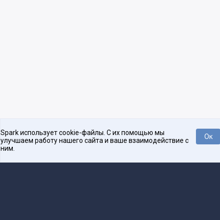
Spark использует cookie-файлы. С их помощью мы
Ок
улучшаем работу нашего сайта и ваше взаимодействие с
ним.
Нравится
Tweet
Платформа для общения бизнеса с бизнесом
О проекте
Проекты
Реклама
Связаться с редакцией