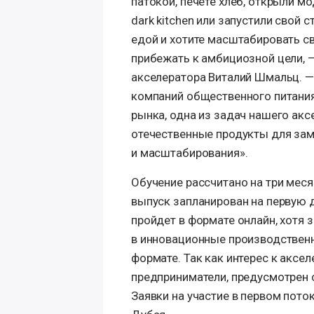
патокой, печете хлеб, открыли м
dark kitchen или запустили свой с
едой и хотите масштабировать св
прибежать к амбициозной цели, —
акселератора Виталий Шмальц. —
компаний общественного питания
рынка, одна из задач нашего ак
отечественные продукты для зам
и масштабирования».
Обучение рассчитано на три меся
выпуск запланирован на первую 
пройдет в формате онлайн, хотя
в инновационные производственн
формате. Так как интерес к аксе
предприниматели, предусмотрен 
Заявки на участие в первом поток