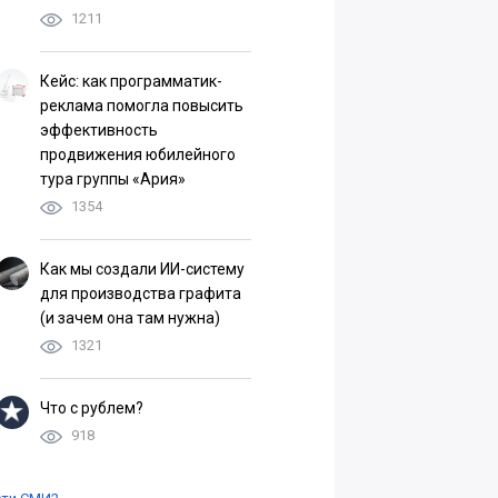
1211
Кейс: как программатик-
реклама помогла повысить
эффективность
продвижения юбилейного
тура группы «Ария»
1354
Как мы создали ИИ-систему
для производства графита
(и зачем она там нужна)
1321
Что с рублем?
918