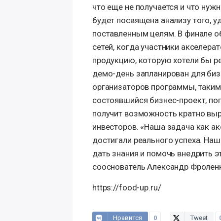
что еще не получается и что нуж
будет посвящена анализу того, у
поставленным целям. В финале о
сетей, когда участники акселера
продукцию, которую хотели бы р
демо-день запланирован для биз
организаторов программы, таким
состоявшийся бизнес-проект, поп
получит возможность кратно выр
инвесторов. «Наша задача как а
достигали реального успеха. Наша
дать знания и помочь внедрить э
сооснователь Александр Фролен
https://food-up.ru/
Нравится
0
Tweet