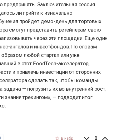
но предпринять. Заключительная сессия
далось ли прийти к изначально
бучения пройдет демо-день для торговых
тора смогут представить ретейлерам свою
еализовывать через эти площадки. Еще один
нес-ангелов и инвестфондов. По словам
 образом любой стартап или уже
авший в этот FoodTech-акселератор,
асти и привлечь инвестиции от сторонних
кселератора сделать так, чтобы команды
 задача — погрузить их во внутренний рост,
ти знания трекингом», — подводит итог
ко.
0
0
В избр.