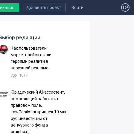
ликация
Добавить проект
Войти
16+
Выбор редакции:
Как пользователи
маркетплейса стали
героями реалити в
наружной рекламе
1017
Юридический AI-ассистент,
помогающий работать в
правовом поле,
LawCopilot.ai привлёк 10 млн
руб инвестиций от
венчурного фонда
brainbox_I