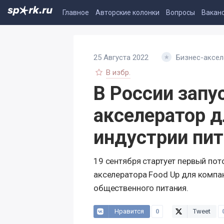
Главное
Авторские колонки
Вопросы
Вакан
25 Августа 2022
Бизнес-аксел
В избр.
В России запу
акселератор д
индустрии пит
19 сентября стартует первый пот
акселератора Food Up для компан
общественного питания.
Нравится
0
Tweet