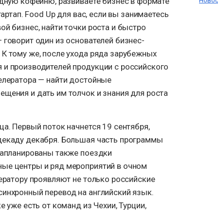
одную кофейню, развиваете бизнес в формате
Новос
тартап. Food Up для вас, если вы занимаетесь
ой бизнес, найти точки роста и быстро
 говорит один из основателей бизнес-
 К тому же, после ухода ряда зарубежных
 и производителей продукции с российского
селератора — найти достойные
ещения и дать им толчок и знания для роста
ца. Первый поток начнется 19 сентября,
декаду декабря. Большая часть программы
 запланированы также поездки
ые центры и ряд мероприятий в очном
лератору проявляют не только российские
синхронный перевод на английский язык.
е уже есть от команд из Чехии, Турции,