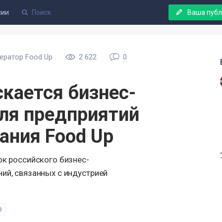
сии
Ваша пуб
ератор Food Up
2 622
0
скается бизнес-
ля предприятий
ания Food Up
ок российского бизнес-
ий, связанных с индустрией
0