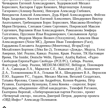
Чичваркин Евгений Александрович, Ходорковский Михаил
Борисович, Каспаров Гарри Кимович, Моргенштерн Алишер
Тагирович (Алишер Валеев), Невзоров Александр Глебович,
Венедиктов Алексей Алексеевич, Дудь Юрий Александрович, Фейгин
Марк Захарович, Киселев Евгений Алексеевич, Шендерович Виктор
Анатольевич, Гребенщиков Борис Борисович, Максакова-Игенбергс
Мария Петровна, Слепаков Семен Сергеевич, Покровский Максим
Сергеевич, Варламов Илья Александрович, Рамазанова Земфира
Талгатовна, Прусикин Илья Владимирович, Смольянинов Артур
Сергеевич, Федоров Мирон Янович (Oxxxymiron), Алексеев Иван
Александрович (Noize MC), Дремин Иван Тимофеевич (Face),
Гырдымова Елизавета Андреевна (Монеточка), Игорь(Егор)
Михайлович Бортник (Лёва Би-2), Телеканал «Дождь», Медуза, Голос
Америки, Idel. Реалии, Кавказ. Реалии, Крым. Реалии, ТК Настоящее
Время, The Insider, Deutsche Welle, Проект, Azatliq Radiosi, «Радио
Свободная Европа/Радио Свобода» (PCE/PC), Сибирь. Реалии,
Фактограф, Север. Реалии, MEDIUM-ORIENT, Bellingcat, Пономарев
Л. А., Савицкая Л.А., Маркелов С.Е., Камалягин Д.Н., Апахончич
Д.А., Толоконникова Н.А., Гельман М.А., Шендерович В.А., Верзилов
П.Ю., Баданин Р.С., Гордон, Михаил Маглов, Виталий Солдатских,
Татьяна Фролова, Станислав Андрейчук, Ксения Фадеева, Пётр
Рузавин, Екатерина Кузнецова, Елена Конева – социолог, Борис
Надеждин, объединение «Штаб кандидатов», Тимофей Рогожин,
Екатерина Воропай, «Либертарианская партия России», проект
«Четвертый сектор», писатель Дмитрий Петров, директор проекта
«ОВД-Инфо»* Александр Поливанов.