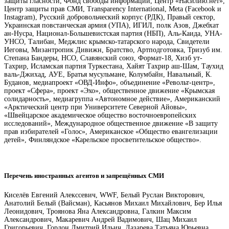
защиты гласности, Фонд свободы информации, Центр «Насилию.нет»,
Центр защиты прав СМИ, Transparency International, Meta (Facebook и
Instagram), Русский добровольческий корпус (РДК), Правый сектор,
Украинская повстанческая армия (УПА), ИГИЛ, полк Азов, Джебхат
ан-Нусра, Национал-Большевистская партия (НБП), Аль-Каида, УНА-
УНСО, Талибан, Меджлис крымско-татарского народа, Свидетели
Иеговы, Мизантропик Дивижн, Братство, Артподготовка, Тризуб им.
Степана Бандеры, НСО, Славянский союз, Формат-18, Хизб ут-
Тахрир, Исламская партия Туркестана, Хайят Тахрир аш-Шам, Таухид
валь-Джихад, АУЕ, Братья мусульмане, Колумбайн, Навальный, К.
Буданов, медиапроект «ОВД-Инфо», объединение «Револьт-центр»,
проект «Сфера», проект «Эхо», общественное движение «Крымская
солидарность», медиагруппа «Автономное действие», Американский
«Арктический центр при Университете Северной Айовы»,
«Швейцарское академическое общество восточноевропейских
исследований», Международное общественное движение «В защиту
прав избирателей «Голос», Американское «Общество евангелизации
детей», Финляндское «Карельское просветительское общество».
Перечень иностранных агентов и запрещённых СМИ
Киселёв Евгений Алекссевич, WWF, Белый Руслан Викторович,
Анатолий Белый (Вайсман), Касьянов Михаил Михайлович, Бер Илья
Леонидович, Троянова Яна Александровна, Галкин Максим
Александрович, Макаревич Андрей Вадимович, Шац Михаил
Григорьевич, Гордон Дмитрий Ильич, Лазарева Татьяна Юрьевна,