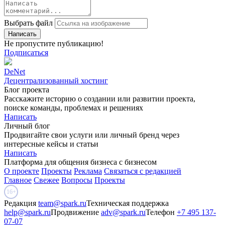
Выбрать файл
Не пропустите публикацию!
Подписаться
DeNet
Децентрализованный хостинг
Блог проекта
Расскажите историю о создании или развитии проекта,
поиске команды, проблемах и решениях
Написать
Личный блог
Продвигайте свои услуги или личный бренд через
интересные кейсы и статьи
Написать
Платформа для общения бизнеса с бизнесом
О проекте
Проекты
Реклама
Связаться с редакцией
Главное
Свежее
Вопросы
Проекты
16+
Редакция
team@spark.ru
Техническая поддержка
help@spark.ru
Продвижение
adv@spark.ru
Телефон
+7 495 137-
07-07