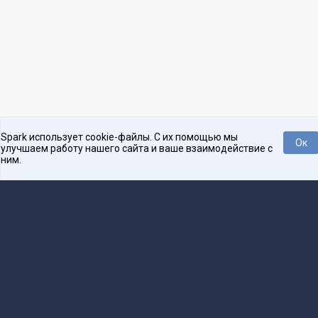
Spark использует cookie-файлы. С их помощью мы
Ок
улучшаем работу нашего сайта и ваше взаимодействие с
ним.
Нравится
Tweet
Платформа для общения бизнеса с бизнесом
О проекте
Проекты
Реклама
Связаться с редакцией
16+