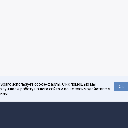
Spark использует cookie-файлы. С их помощью мы
Ок
улучшаем работу нашего сайта и ваше взаимодействие с
ним.
Нравится
Tweet
Платформа для общения бизнеса с бизнесом