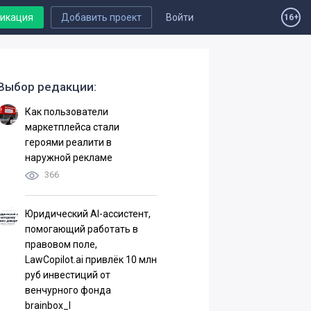
ликация
Добавить проект
Войти
16+
Выбор редакции:
Как пользователи
маркетплейса стали
героями реалити в
наружной рекламе
366
Юридический AI-ассистент,
помогающий работать в
правовом поле,
LawCopilot.ai привлёк 10 млн
руб инвестиций от
венчурного фонда
brainbox_I