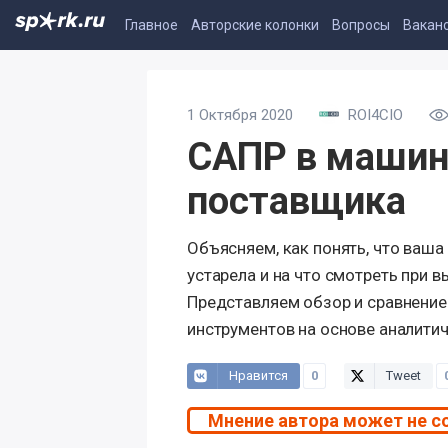
Главное
Авторские колонки
Вопросы
Вакан
1 Октября 2020
ROI4CIO
САПР в машин
поставщика
Объясняем, как понять, что ваша
устарела и на что смотреть при 
Представляем обзор и сравнение
инструментов на основе аналити
Нравится
0
Tweet
Мнение автора может не с