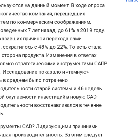
Новос
ользуются на данный момент. В ходе опроса
о количество компаний, перешедших
стем по коммерческим соображениям,
оведенных 7 лет назад, до 61% в 2019 году.
указавших причиной перехода сами
 сократилось с 48% до 22%. То есть стала
 сторона продукта. Изменения в ответах
колько стратегическими инструментами САПР
. Исследование показало и «темную»
ь в среднем было потрачено
водительности старой системы и 46 недель
ой окупаемости инвестиций в новую CAD-
водительности восстанавливался в течение
ь.
струменты CAD? Лидирующими причинами
чшая производительность. За этим следует