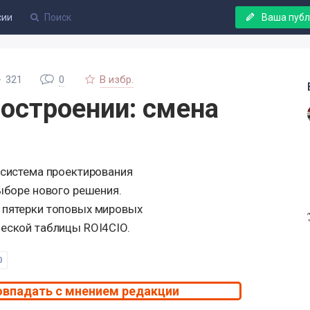
сии
Ваша пуб
321
0
В избр.
остроении: смена
 система проектирования
выборе нового решения.
 пятерки топовых мировых
ческой таблицы ROI4CIO.
0
овпадать с мнением редакции