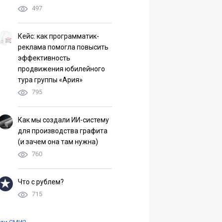
497
Кейс: как программатик-
реклама помогла повысить
эффективность
продвижения юбилейного
тура группы «Ария»
795
Как мы создали ИИ-систему
для производства графита
(и зачем она там нужна)
760
Что с рублем?
715