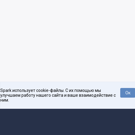
Spark использует cookie-файлы. С их помощью мы
Ок
улучшаем работу нашего сайта и ваше взаимодействие с
ним.
Нравится
Tweet
Платформа для общения бизнеса с бизнесом