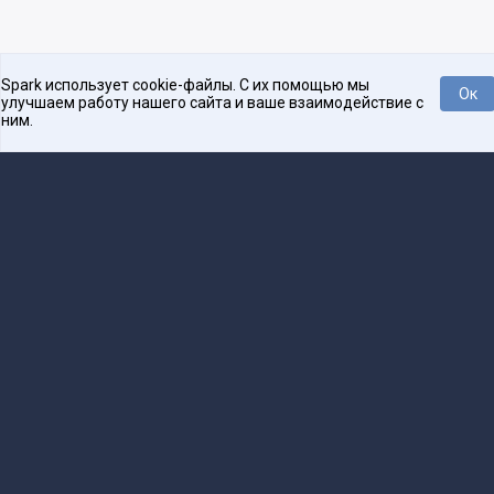
Spark использует cookie-файлы. С их помощью мы
Ок
улучшаем работу нашего сайта и ваше взаимодействие с
ним.
Нравится
Tweet
Платформа для общения бизнеса с бизнесом
О проекте
Проекты
Реклама
Связаться с редакцией
16+
Редакция
team@spark.ru
Техническая поддержка
help@spark.ru
Продвижение
adv@spark.ru
Телефон
+7 495 137-07-07
Учредитель сетевого издания Барабанова.Ю.Б., ИНН 500111143150
Редакционные материалы ООО «Редакция Спарк Ру»