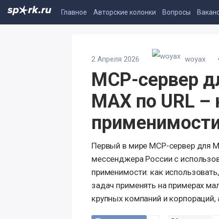
Главное
Авторские колонки
Вопросы
Вакан
2 Апреля 2026
woyax
MCP-сервер д
MAX по URL – 
применимост
Первый в мире MCP-сервер для M
мессенджера России с использов
применимости: как использовать, 
задач применять на примерах мал
крупных компаний и корпораций, 