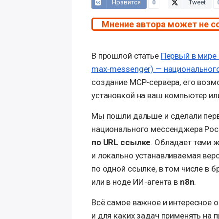
Нравится
0
Tweet
Мнение автора может не с
В прошлой статье
Первый в мире
max-messenger) — национальног
создание MCP-сервера, его возм
установкой на ваш компьютер ил
Мы пошли дальше и сделали перв
национального мессенджера Рос
по URL ссылке
. Обладает теми 
и локально устанавливаемая верс
по одной ссылке, в том числе в 
или в ноде ИИ-агента в
n8n
.
Всё самое важное и интересное о 
и для каких задач применять на 