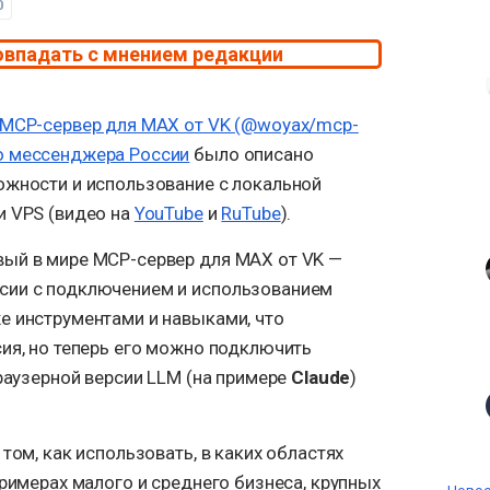
0
овпадать с мнением редакции
 MCP-сервер для MAX от VK (@woyax/mcp-
о мессенджера России
было описано
ожности и использование с локальной
и VPS (видео на
YouTube
и
RuTube
).
ый в мире MCP-сервер для MAX от VK —
сии с подключением и использованием
же инструментами и навыками, что
ия, но теперь его можно подключить
браузерной версии LLM (на примере
Claude
)
том, как использовать, в каких областях
примерах малого и среднего бизнеса, крупных