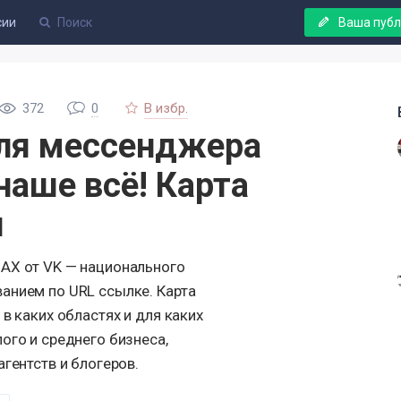
сии
Ваша пуб
372
0
В избр.
ля мессенджера
наше всё! Карта
и
AX от VK — национального
анием по URL ссылке. Карта
в каких областях и для каких
ого и среднего бизнеса,
агентств и блогеров.