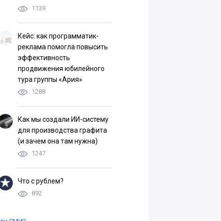
1139
Кейс: как программатик-
реклама помогла повысить
эффективность
продвижения юбилейного
тура группы «Ария»
1288
Как мы создали ИИ-систему
для производства графита
(и зачем она там нужна)
1247
Что с рублем?
892