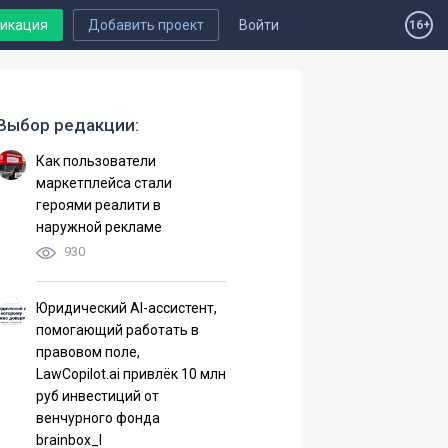
ликация
Добавить проект
Войти
16+
Выбор редакции:
Как пользователи
маркетплейса стали
героями реалити в
наружной рекламе
930
Юридический AI-ассистент,
помогающий работать в
правовом поле,
LawCopilot.ai привлёк 10 млн
руб инвестиций от
венчурного фонда
brainbox_I