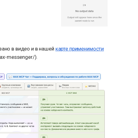
зано в видео и в нашей
карте применимости
max-messenger/).