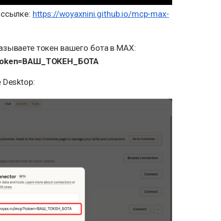
 ссылке:
https://woyaxnini.github.io/mcp-max-
азываете токен вашего бота в MAX:
p?token=ВАШ_ТОКЕН_БОТА
 Desktop: