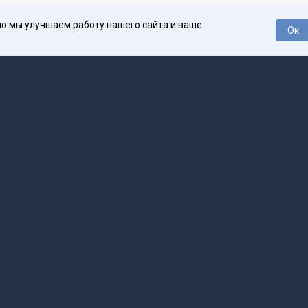
ью мы улучшаем работу нашего сайта и ваше
Ок
О проекте
Про
поддержка
help@spark.ru
Продвижение
adv@spark.ru
Телеф
Б., ИНН 500111143150
арк Ру»
а исключением авторских колонок) (зарегистрировано Федеральной службой
р) 27 января 2025 года за номером ЭЛ №ФС77-89031 сопровождаются пометк