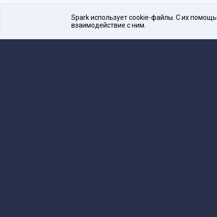
Spark использует cookie-файлы. С их помощ
взаимодействие с ним.
Платформа для общения бизнеса с бизнесом
16+
Редакция
team@spark.ru
Техническая 
Учредитель сетевого издания Барабанова.Ю.
Редакционные материалы ООО «Редакция Сп
Сообщения и материалы сетевого издания Spark (з
технологий и массовых коммуникаций (Роскомнадзо
«Spark».