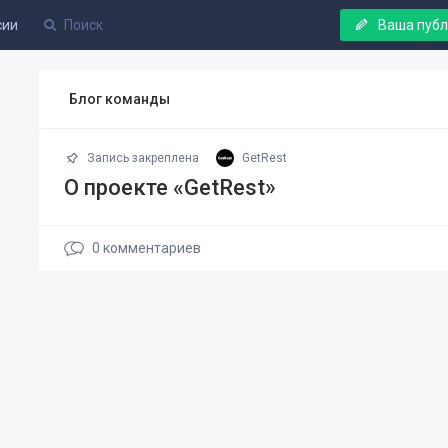
сии
Ваша пуб
Блог команды
Запись закреплена
GetRest
О проекте «GetRest»
0
комментариев