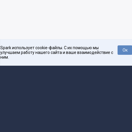
Spark использует cookie-файлы. С их помощью мы
Ок
улучшаем работу нашего сайта и ваше взаимодействие с
ним.
Платформа для общения бизнеса с бизнесом
О проекте
Проекты
Реклама
Связаться с редакцией
16+