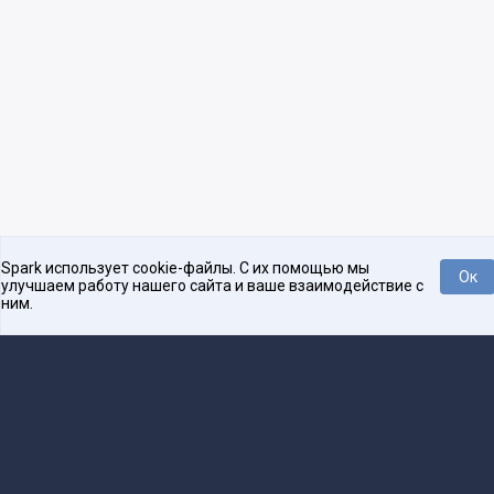
Spark использует cookie-файлы. С их помощью мы
Ок
улучшаем работу нашего сайта и ваше взаимодействие с
ним.
Платформа для общения бизнеса с бизнесом
О проекте
Проекты
Реклама
Связаться с редакцией