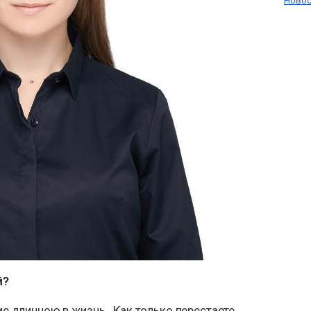
Новос
й?
ие длинною в жизнь. Как только перестаете