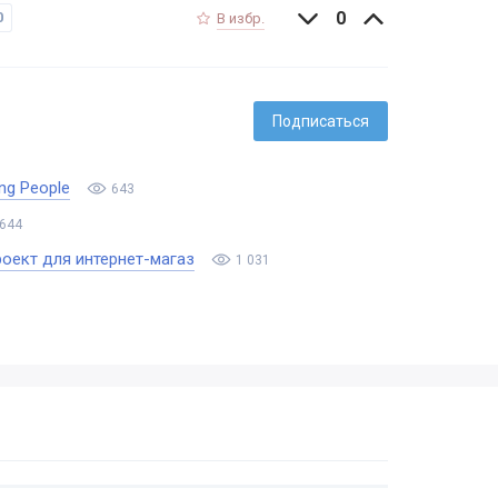
0
0
В избр.
Подписаться
ng People
643
644
проект для интернет-магаз
1 031