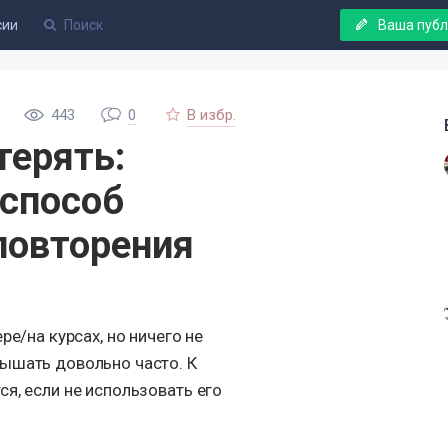
сии
Ваша пуб
443
0
В избр.
терять:
способ
повторения
ре/на курсах, но ничего не
ышать довольно часто. К
я, если не использовать его