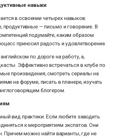
дуктивные навыки
ется в освоении четырех навыков:
, продуктивные — письмо и говорение. В
омпетенций подумайте, каким образом
роцесс приносил радость и удовлетворение.
английском по дороге на работу, а,
касты. Эффективно встречаться в клубе по
мые произведения, смотреть сериалы на
иями на форуме, писать в планере, изучать
англоговорящим блогером.
тиям
ный вид практики. Если любите заводить
диняться к мероприятиям экспатов. Они
н. Причем можно найти варианты, где не