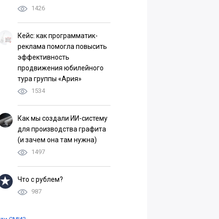
1426
Кейс: как программатик-
реклама помогла повысить
эффективность
продвижения юбилейного
тура группы «Ария»
1534
Как мы создали ИИ-систему
для производства графита
(и зачем она там нужна)
1497
Что с рублем?
987