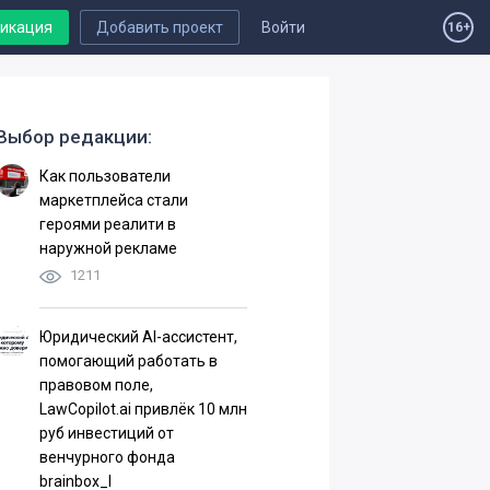
ликация
Добавить проект
Войти
16+
Выбор редакции:
Как пользователи
маркетплейса стали
героями реалити в
наружной рекламе
1211
Юридический AI-ассистент,
помогающий работать в
правовом поле,
LawCopilot.ai привлёк 10 млн
руб инвестиций от
венчурного фонда
brainbox_I