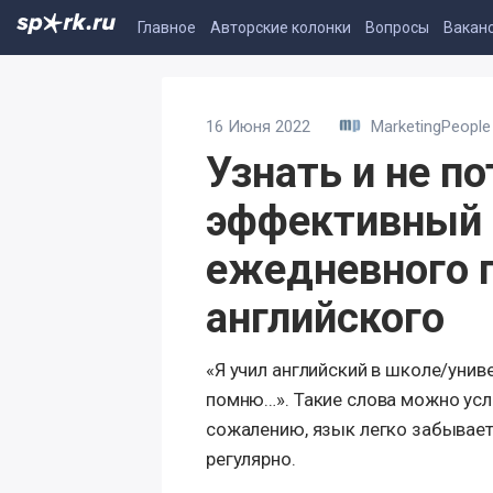
Главное
Авторские колонки
Вопросы
Вакан
16 Июня 2022
MarketingPeople
Узнать и не по
эффективный 
ежедневного 
английского
«Я учил английский в школе/униве
помню…». Такие слова можно усл
сожалению, язык легко забываетс
регулярно.