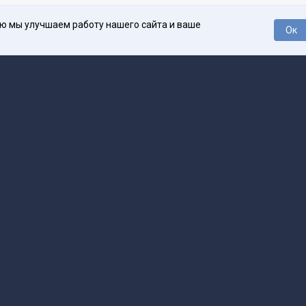
ью мы улучшаем работу нашего сайта и ваше
Ок
О проекте
Про
поддержка
help@spark.ru
Продвижение
adv@spark.ru
Телеф
Б., ИНН 500111143150
арк Ру»
а исключением авторских колонок) (зарегистрировано Федеральной службой
р) 27 января 2025 года за номером ЭЛ №ФС77-89031 сопровождаются пометк