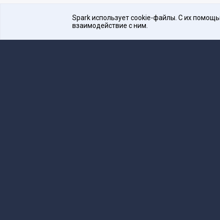
Spark использует cookie-файлы. С их помощ
взаимодействие с ним.
Платформа для общения бизнеса с бизнесом
16+
Редакция
team@spark.ru
Техническая 
Учредитель сетевого издания Барабанова.Ю.
Редакционные материалы ООО «Редакция Сп
Сообщения и материалы сетевого издания Spark (з
технологий и массовых коммуникаций (Роскомнадзо
«Spark».