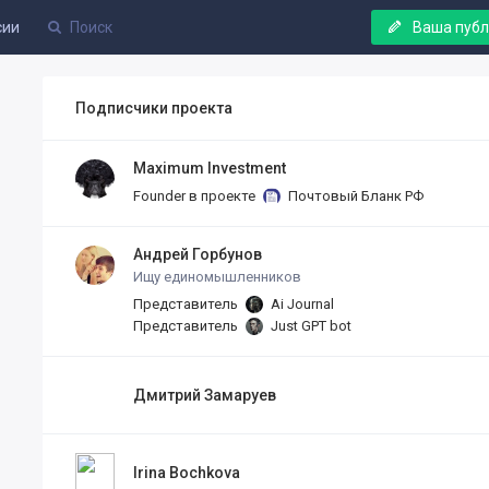
сии
Ваша пуб
Подписчики проекта
Maximum Investment
Founder в проекте
Почтовый Бланк РФ
Андрей Горбунов
Ищу единомышленников
Представитель
Ai Journal
Представитель
Just GPT bot
Дмитрий Замаруев
Irina Bochkova