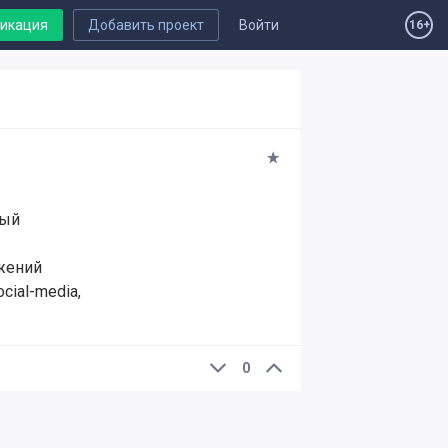
ликация
Добавить проект
Войти
16+
ный
ожений
cial-media,
0