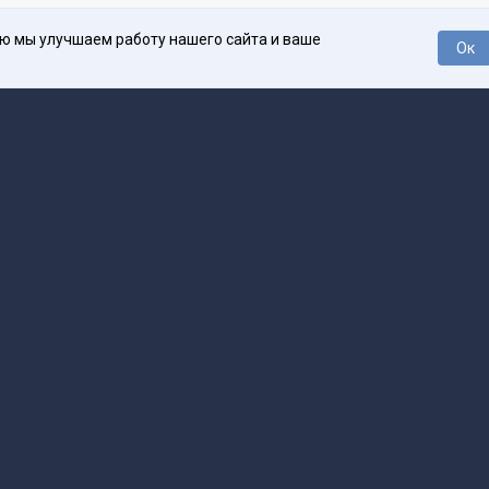
ью мы улучшаем работу нашего сайта и ваше
Ок
О проекте
Про
поддержка
help@spark.ru
Продвижение
adv@spark.ru
Телеф
Б., ИНН 500111143150
арк Ру»
а исключением авторских колонок) (зарегистрировано Федеральной службой
р) 27 января 2025 года за номером ЭЛ №ФС77-89031 сопровождаются пометк