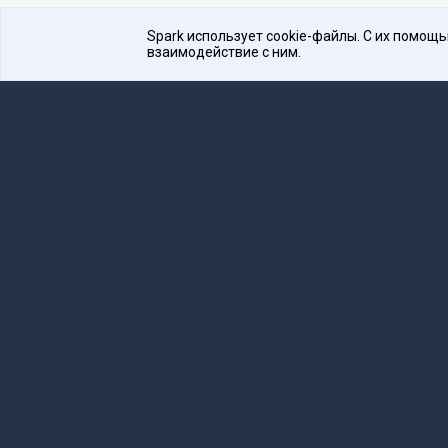
Spark использует cookie-файлы. С их помощ
взаимодействие с ним.
Платформа для общения бизнеса с бизнесом
16+
Редакция
team@spark.ru
Техническая 
Учредитель сетевого издания Барабанова.Ю.
Редакционные материалы ООО «Редакция Сп
Сообщения и материалы сетевого издания Spark (з
технологий и массовых коммуникаций (Роскомнадзо
«Spark».