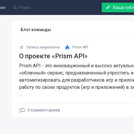
сии
Ваша пуб
Блог команды
Запись закреплена
Prism API
О проекте «Prism API»
Prism API - это инновационный и высоко актуаль
«облачный» сервис, предназначенный упростить и
автоматизировать для разработчиков игр и прил
работу по своих продуктов (игр и приложений) в so
…
0
комментариев