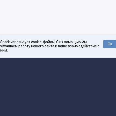
Spark использует cookie-файлы. С их помощью мы
Ок
улучшаем работу нашего сайта и ваше взаимодействие с
ним.
Платформа для общения бизнеса с бизнесом
О проекте
Проекты
Реклама
Связаться с редакцией
16+