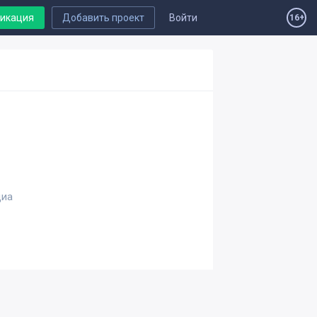
ликация
Добавить проект
Войти
16+
диа