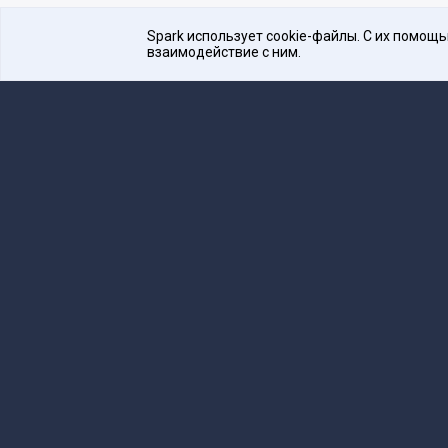
Spark использует cookie-файлы. С их помощ
взаимодействие с ним.
Платформа для общения бизнеса с бизнесом
16+
Редакция
team@spark.ru
Техническая 
Учредитель сетевого издания Барабанова.Ю.
Редакционные материалы ООО «Редакция Сп
Сообщения и материалы сетевого издания Spark (з
технологий и массовых коммуникаций (Роскомнадзо
«Spark».