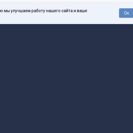
ью мы улучшаем работу нашего сайта и ваше
Ок
О проекте
Про
поддержка
help@spark.ru
Продвижение
adv@spark.ru
Телеф
Б., ИНН 500111143150
арк Ру»
а исключением авторских колонок) (зарегистрировано Федеральной службой
р) 27 января 2025 года за номером ЭЛ №ФС77-89031 сопровождаются пометк