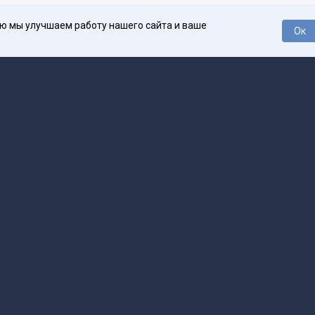
ью мы улучшаем работу нашего сайта и ваше
Ок
О проекте
Про
поддержка
help@spark.ru
Продвижение
adv@spark.ru
Телеф
Б., ИНН 500111143150
арк Ру»
а исключением авторских колонок) (зарегистрировано Федеральной службой
р) 27 января 2025 года за номером ЭЛ №ФС77-89031 сопровождаются пометк