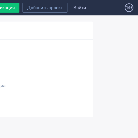
ликация
Добавить проект
Войти
16+
диа