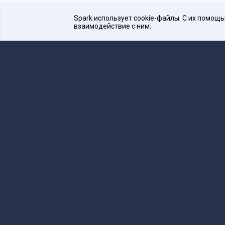
Spark использует cookie-файлы. С их помощ
взаимодействие с ним.
Платформа для общения бизнеса с бизнесом
16+
Редакция
team@spark.ru
Техническая 
Учредитель сетевого издания Барабанова.Ю.
Редакционные материалы ООО «Редакция Сп
Сообщения и материалы сетевого издания Spark (з
технологий и массовых коммуникаций (Роскомнадзо
«Spark».