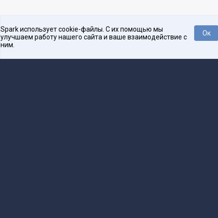
Spark использует cookie-файлы. С их помощью мы
Ок
улучшаем работу нашего сайта и ваше взаимодействие с
ним.
Платформа для общения бизнеса с бизнесом
О проекте
Проекты
Реклама
Связаться с редакцией
16+
Редакция
team@spark.ru
Техническая поддержка
help@spark.ru
Продвижение
adv@spark.ru
Телефон
+7 495 137-07-07
Учредитель сетевого издания Барабанова.Ю.Б., ИНН 500111143150
Редакционные материалы ООО «Редакция Спарк Ру»
Сообщения и материалы сетевого издания Spark (за исключением авторских