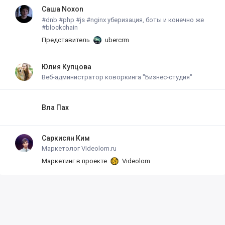
Саша Noxon
#dnb #php #js #nginx уберизация, боты и конечно же
#blockchain
Представитель
ubercrm
Юлия Купцова
Веб-администратор коворкинга "Бизнес-студия"
Вла Пах
Саркисян Ким
Маркетолог Videolom.ru
Маркетинг в проекте
Videolom