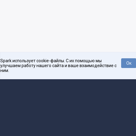
Spark использует cookie-файлы. С их помощью мы
Ок
улучшаем работу нашего сайта и ваше взаимодействие с
ним.
Платформа для общения бизнеса с бизнесом
О проекте
Проекты
Реклама
Связаться с редакцией
16+