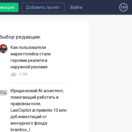
ликация
Добавить проект
Войти
16+
Выбор редакции:
Как пользователи
маркетплейса стали
героями реалити в
наружной рекламе
1194
Юридический AI-ассистент,
помогающий работать в
правовом поле,
LawCopilot.ai привлёк 10 млн
руб инвестиций от
венчурного фонда
brainbox_I