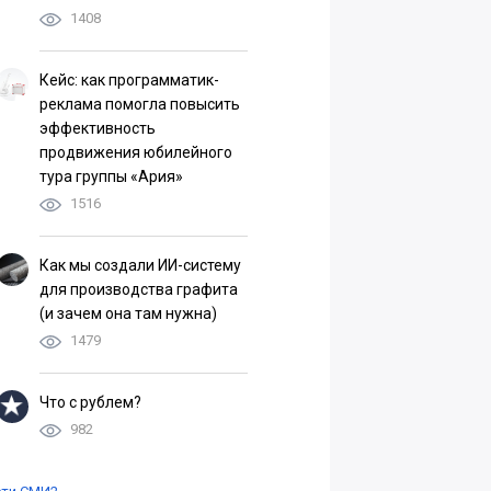
1408
Кейс: как программатик-
реклама помогла повысить
эффективность
продвижения юбилейного
тура группы «Ария»
1516
Как мы создали ИИ-систему
для производства графита
(и зачем она там нужна)
1479
Что с рублем?
982