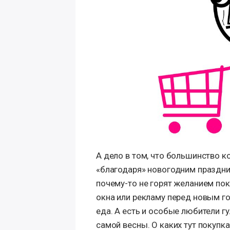
А дело в том, что большинство 
«благодаря» новогодним праздни
почему-то не горят желанием пок
окна или рекламу перед новым г
еда. А есть и особые любители г
самой весны. О каких тут покупк