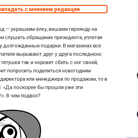
овпадать с мнением редакции
д — украшаем ёлку, вешаем гирлянду на
ем слушать обращение президента, уплетая
угу долгожданные подарки. В магазинах всё
патели вырывают друг у друга последнюю
ётушки так и норовят сбить с ног своей,
тоит попросить поделиться новогодним
 директора или менеджера по продажам, то в
: «Да поскорее бы прошли уже эти
». В чем подвох?