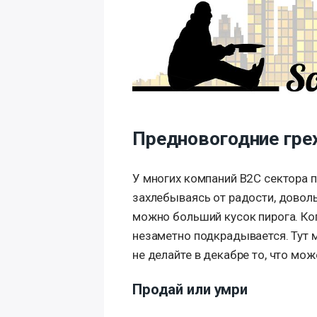
Предновогодние гре
У многих компаний B2C сектора 
захлебываясь от радости, довол
можно больший кусок пирога. Ко
незаметно подкрадывается. Тут м
не делайте в декабре то, что мо
Продай или умри