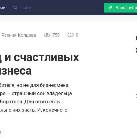
сии
Ваша пуб
Ясения Копцева
759
0
 и счастливых
изнеса
ителя, но не для бизнесмена.
аре — страшный сон владельца
бороться. Для этого есть
 о них знать. И, конечно, с
0