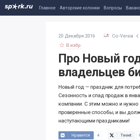
Главное
Авторские колонки
Вопросы
Вакан
20 Декабря 2016
Co-Versia
В избр.
Про Новый год
владельцев б
Новый год — праздник для потреб
Сезонность и спад продаж в янв
компании. С этим можно и нужно 
проверенные способы, и вы должны
наступающими праздниками!
Нравится
4
Tweet