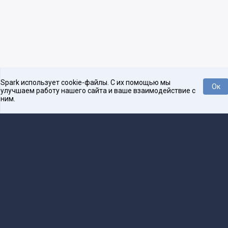
Spark использует cookie-файлы. С их помощью мы
Ок
улучшаем работу нашего сайта и ваше взаимодействие с
ним.
Платформа для общения бизнеса с бизнесом
О проекте
Проекты
Реклама
Связаться с редакцией
16+