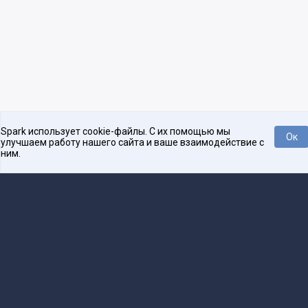
Spark использует cookie-файлы. С их помощью мы
Ок
улучшаем работу нашего сайта и ваше взаимодействие с
ним.
Платформа для общения бизнеса с бизнесом
О проекте
Проекты
Реклама
Связаться с редакцией
16+