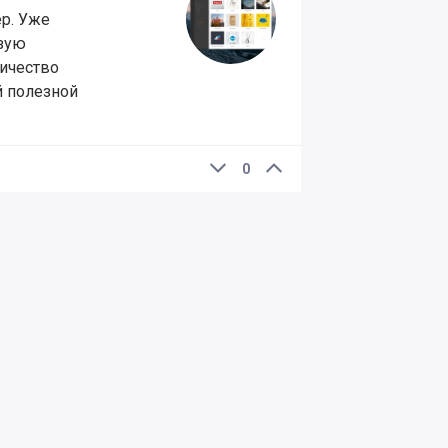
р. Уже
изую
личество
й полезной
0