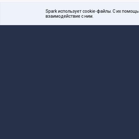
Spark использует cookie-файлы. С их помощ
взаимодействие с ним.
Платформа для общения бизнеса с бизнесом
16+
Редакция
team@spark.ru
Техническая 
Учредитель сетевого издания Барабанова.Ю.
Редакционные материалы ООО «Редакция Сп
Сообщения и материалы сетевого издания Spark (з
технологий и массовых коммуникаций (Роскомнадзо
«Spark».