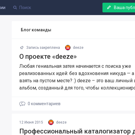
сии
Ваша пуб
Блог команды
Запись закреплена
deeze
О проекте «deeze»
Любая гениальная затея начинается с поиска уже
реализованных идей: без вдохновения никуда — а 
взять на пустом месте? :) deeze – это ваш личны
альбом, созданный для того, чтобы коллекциониро
0
комментариев
12 Июня 2015
deeze
Профессиональный каталогизатор 