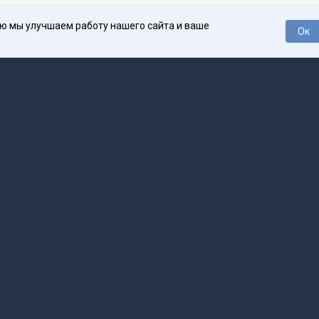
ью мы улучшаем работу нашего сайта и ваше
Ок
О проекте
Про
поддержка
help@spark.ru
Продвижение
adv@spark.ru
Телеф
Б., ИНН 500111143150
арк Ру»
а исключением авторских колонок) (зарегистрировано Федеральной службой
р) 27 января 2025 года за номером ЭЛ №ФС77-89031 сопровождаются пометк