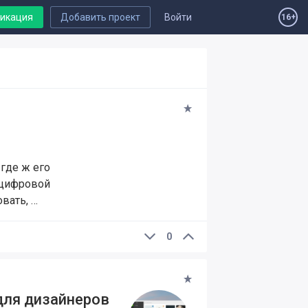
ликация
Добавить проект
Войти
16+
где ж его
й цифровой
вать, …
0
для дизайнеров