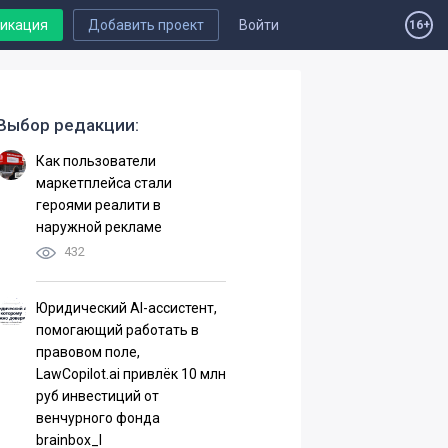
ликация
Добавить проект
Войти
16+
Выбор редакции:
Как пользователи
маркетплейса стали
героями реалити в
наружной рекламе
432
Юридический AI-ассистент,
помогающий работать в
правовом поле,
LawCopilot.ai привлёк 10 млн
руб инвестиций от
венчурного фонда
brainbox_I