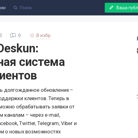
сии
Ваша пуб
3
0
В избр.
Deskun:
ная система
иентов
ть долгожданное обновление –
ддержки клиентов. Теперь в
можно обрабатывать заявки от
 каналам – через e-mail,
cebook, Twitter, Telegram, Viber и
жем о новых возможностях