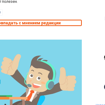
т полезен.
0
овпадать с мнением редакции