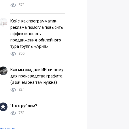
572
Кейс: как программатик-
реклама помогла повысить
эффективность
продвижения юбилейного
тура группы «Ария»
855
Как мы создали ИИ-систему
для производства графита
(и зачем она там нужна)
824
Что с рублем?
752