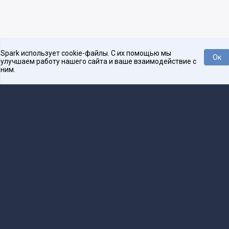
Spark использует cookie-файлы. С их помощью мы
Ок
улучшаем работу нашего сайта и ваше взаимодействие с
ним.
Нравится
Tweet
Платформа для общения бизнеса с бизнесом
О проекте
Проекты
Реклама
Связаться с редакцией
16+
Редакция
team@spark.ru
Техническая поддержка
help@spark.ru
Продвижение
adv@spark.ru
Телефон
+7 495 137-07-07