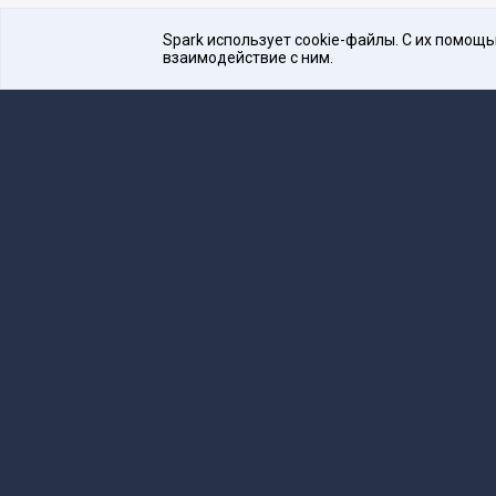
Spark использует cookie-файлы. С их помощ
взаимодействие с ним.
Платформа для общения бизнеса с бизнесом
16+
Редакция
team@spark.ru
Техническая 
Учредитель сетевого издания Барабанова.Ю.
Редакционные материалы ООО «Редакция Сп
Сообщения и материалы сетевого издания Spark (з
технологий и массовых коммуникаций (Роскомнадзо
«Spark».