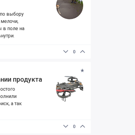
 по выбору
 мелочи,
 в поле на
нутри.
0
ании продукта
остого
полнили
ск, а так
0