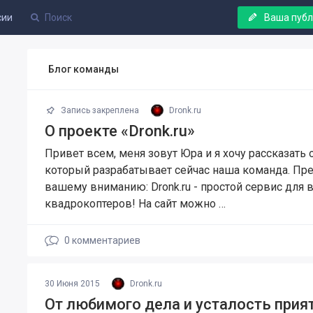
сии
Ваша пуб
Блог команды
Запись закреплена
Dronk.ru
О проекте «Dronk.ru»
Привет всем, меня зовут Юра и я хочу рассказать 
который разрабатывает сейчас наша команда. Пр
вашему вниманию: Dronk.ru - простой сервис для 
квадрокоптеров! На сайт можно …
0
комментариев
30 Июня 2015
Dronk.ru
От любимого дела и усталость прият