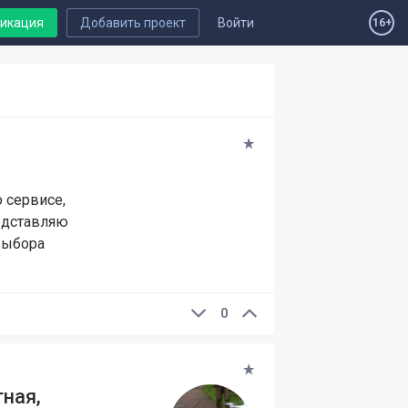
ликация
Добавить проект
Войти
16+
о сервисе,
едставляю
выбора
0
ная,