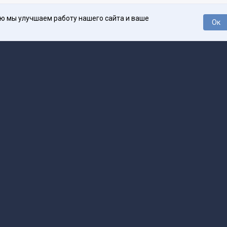
ью мы улучшаем работу нашего сайта и ваше
Ок
О проекте
Про
поддержка
help@spark.ru
Продвижение
adv@spark.ru
Телеф
Б., ИНН 500111143150
арк Ру»
а исключением авторских колонок) (зарегистрировано Федеральной службой
р) 27 января 2025 года за номером ЭЛ №ФС77-89031 сопровождаются пометк