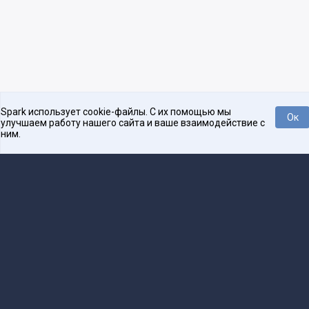
Spark использует cookie-файлы. С их помощью мы
Ок
улучшаем работу нашего сайта и ваше взаимодействие с
ним.
Платформа для общения бизнеса с бизнесом
О проекте
Проекты
Реклама
Связаться с редакцией
16+