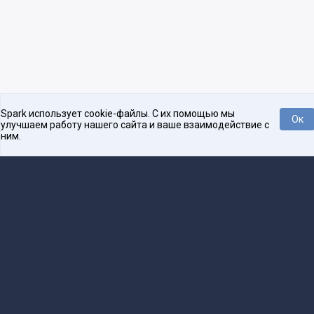
Spark использует cookie-файлы. С их помощью мы
Ок
улучшаем работу нашего сайта и ваше взаимодействие с
ним.
Платформа для общения бизнеса с бизнесом
О проекте
Проекты
Реклама
Связаться с редакцией
16+