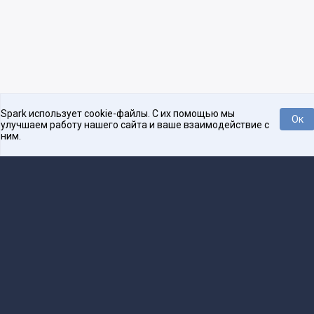
Spark использует cookie-файлы. С их помощью мы
Ок
улучшаем работу нашего сайта и ваше взаимодействие с
ним.
Платформа для общения бизнеса с бизнесом
О проекте
Проекты
Реклама
Связаться с редакцией
16+