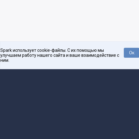
Spark использует cookie-файлы. С их помощью мы
Ок
улучшаем работу нашего сайта и ваше взаимодействие с
ним.
Платформа для общения бизнеса с бизнесом
О проекте
Проекты
Реклама
Связаться с редакцией
16+