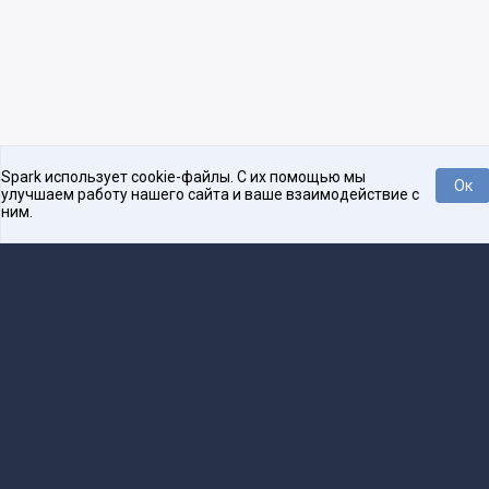
Spark использует cookie-файлы. С их помощью мы
Ок
улучшаем работу нашего сайта и ваше взаимодействие с
ним.
Платформа для общения бизнеса с бизнесом
О проекте
Проекты
Реклама
Связаться с редакцией
16+