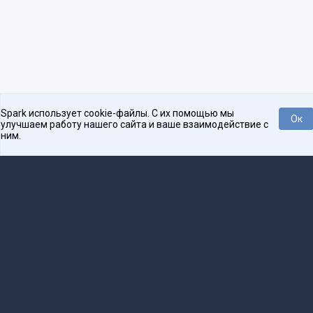
Spark использует cookie-файлы. С их помощью мы
Ок
улучшаем работу нашего сайта и ваше взаимодействие с
ним.
Платформа для общения бизнеса с бизнесом
О проекте
Проекты
Реклама
Связаться с редакцией
16+