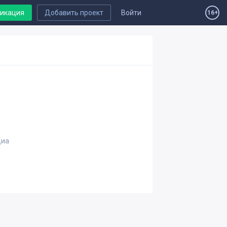
ликация
Добавить проект
Войти
16+
диа