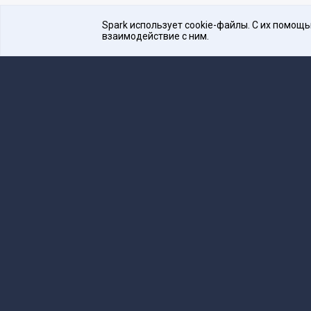
Spark использует cookie-файлы. С их помощ
взаимодействие с ним.
Платформа для общения бизнеса с бизнесом
16+
Редакция
team@spark.ru
Техническая 
Учредитель сетевого издания Барабанова.Ю.
Редакционные материалы ООО «Редакция Сп
Сообщения и материалы сетевого издания Spark (з
технологий и массовых коммуникаций (Роскомнадзо
«Spark».