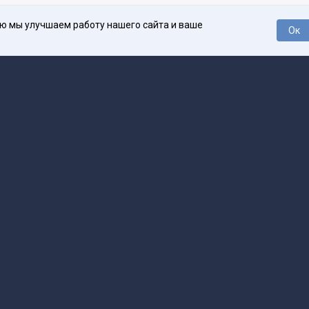
ью мы улучшаем работу нашего сайта и ваше
Ок
О проекте
Про
поддержка
help@spark.ru
Продвижение
adv@spark.ru
Телеф
Б., ИНН 500111143150
арк Ру»
а исключением авторских колонок) (зарегистрировано Федеральной службой
р) 27 января 2025 года за номером ЭЛ №ФС77-89031 сопровождаются пометк