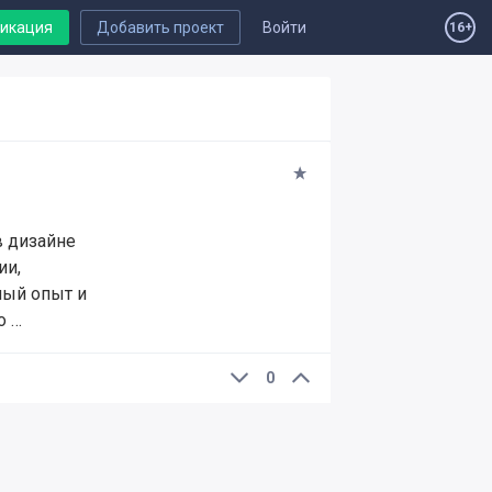
ликация
Добавить проект
Войти
16+
 дизайне
ии,
ный опыт и
о …
0