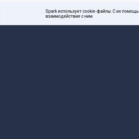
Spark использует cookie-файлы. С их помощ
взаимодействие с ним.
Платформа для общения бизнеса с бизнесом
16+
Редакция
team@spark.ru
Техническая 
Учредитель сетевого издания Барабанова.Ю.
Редакционные материалы ООО «Редакция Сп
Сообщения и материалы сетевого издания Spark (з
технологий и массовых коммуникаций (Роскомнадзо
«Spark».