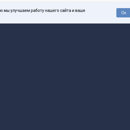
ью мы улучшаем работу нашего сайта и ваше
Ок
О проекте
Про
поддержка
help@spark.ru
Продвижение
adv@spark.ru
Телеф
Б., ИНН 500111143150
арк Ру»
а исключением авторских колонок) (зарегистрировано Федеральной службой
р) 27 января 2025 года за номером ЭЛ №ФС77-89031 сопровождаются пометк