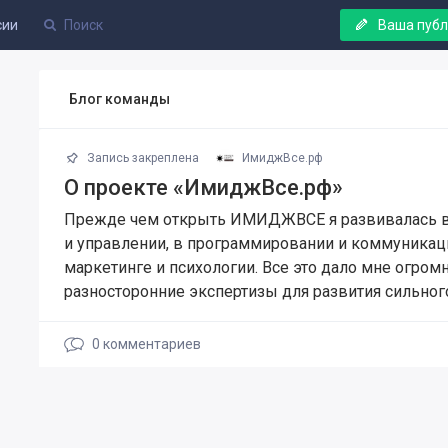
сии
Ваша пуб
Блог команды
Запись закреплена
ИмиджВсе.рф
О проекте «ИмиджВсе.рф»
Прежде чем открыть ИМИДЖВСЕ я развивалась в
и управлении, в программировании и коммуникац
маркетинге и психологии. Все это дало мне огром
разносторонние экспертизы для развития сильног
0
комментариев