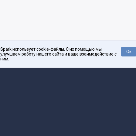
Spark использует cookie-файлы. С их помощью мы
Ок
улучшаем работу нашего сайта и ваше взаимодействие с
ним.
Платформа для общения бизнеса с бизнесом
О проекте
Проекты
Реклама
Связаться с редакцией
16+