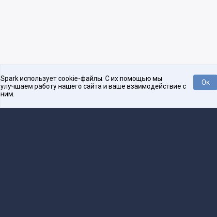
Spark использует cookie-файлы. С их помощью мы
Ок
улучшаем работу нашего сайта и ваше взаимодействие с
ним.
Платформа для общения бизнеса с бизнесом
О проекте
Проекты
Реклама
Связаться с редакцией
16+