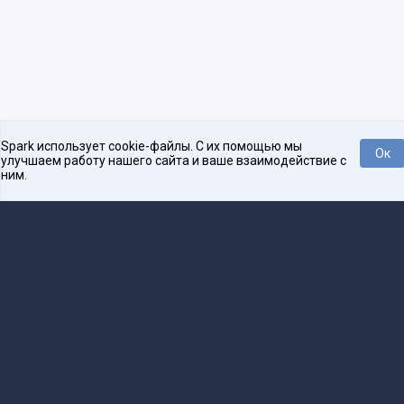
Spark использует cookie-файлы. С их помощью мы
Ок
улучшаем работу нашего сайта и ваше взаимодействие с
ним.
Платформа для общения бизнеса с бизнесом
О проекте
Проекты
Реклама
Связаться с редакцией
16+