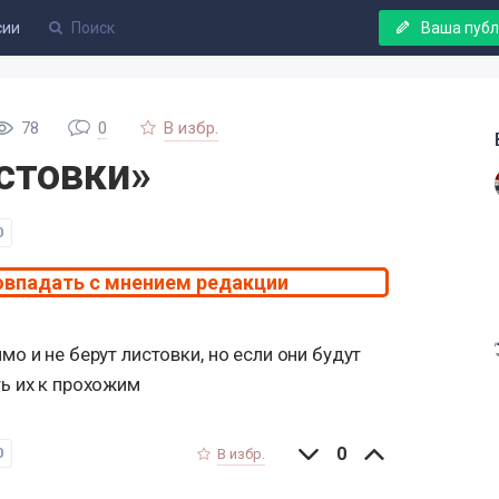
сии
Ваша пуб
78
0
В избр.
стовки»
0
овпадать с мнением редакции
о и не берут листовки, но если они будут
ь их к прохожим
0
0
В избр.