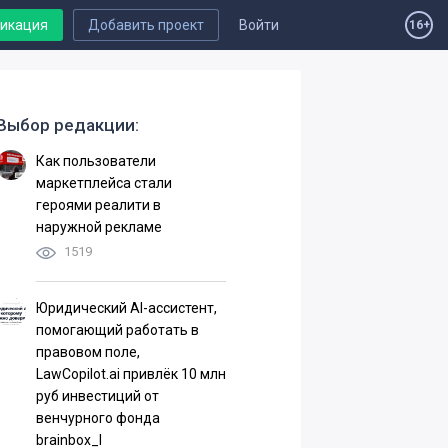
ликация
Добавить проект
Войти
16+
Выбор редакции:
Как пользователи
маркетплейса стали
героями реалити в
наружной рекламе
1519
Юридический AI-ассистент,
помогающий работать в
правовом поле,
LawCopilot.ai привлёк 10 млн
руб инвестиций от
венчурного фонда
brainbox_I