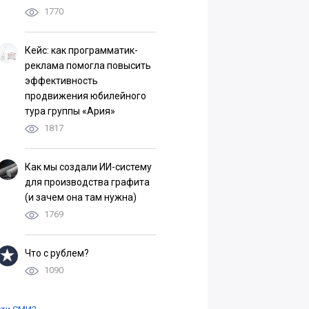
1770
Кейс: как программатик-
реклама помогла повысить
эффективность
продвижения юбилейного
тура группы «Ария»
1817
Как мы создали ИИ-систему
для производства графита
(и зачем она там нужна)
1769
Что с рублем?
1090