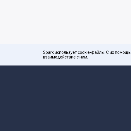
Spark использует cookie-файлы. С их помощ
взаимодействие с ним.
Платформа для общения бизнеса с бизнесом
16+