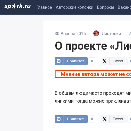
Главное
Авторские колонки
Вопросы
Вакан
30 Апреля 2015
Листовки
О проекте «Ли
Нравится
0
Tweet
Мнение автора может не с
В общем люди часто проходят мим
липкими тогда можно приклеиват
Нравится
0
Tweet