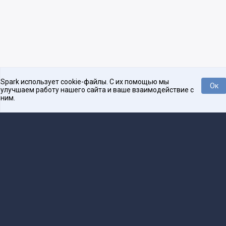
Spark использует cookie-файлы. С их помощью мы
Ок
улучшаем работу нашего сайта и ваше взаимодействие с
ним.
Платформа для общения бизнеса с бизнесом
О проекте
Проекты
Реклама
Связаться с редакцией
16+