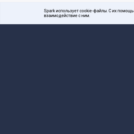
Spark использует cookie-файлы. С их помощ
взаимодействие с ним.
Платформа для общения бизнеса с бизнесом
16+
Редакция
team@spark.ru
Техническая 
Учредитель сетевого издания Барабанова.Ю.
Редакционные материалы ООО «Редакция Сп
Сообщения и материалы сетевого издания Spark (з
технологий и массовых коммуникаций (Роскомнадзо
«Spark».