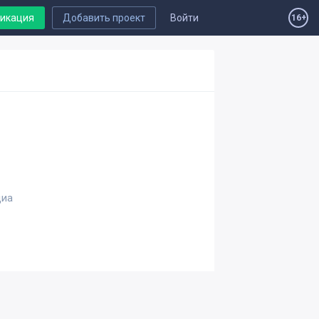
ликация
Добавить проект
Войти
16+
диа