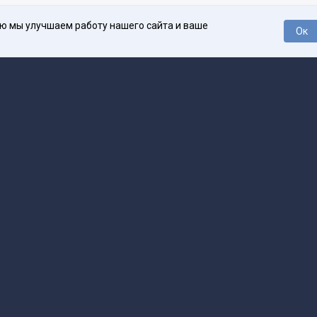
ью мы улучшаем работу нашего сайта и ваше
Ок
О проекте
Про
поддержка
help@spark.ru
Продвижение
adv@spark.ru
Телеф
Б., ИНН 500111143150
арк Ру»
а исключением авторских колонок) (зарегистрировано Федеральной службой
р) 27 января 2025 года за номером ЭЛ №ФС77-89031 сопровождаются пометк