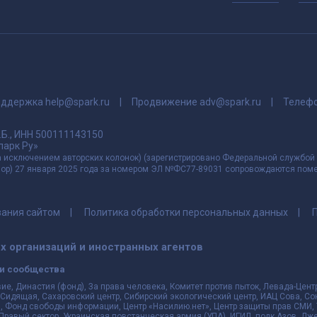
поддержка
help@spark.ru
Продвижение
adv@spark.ru
Телеф
Б., ИНН 500111143150
арк Ру»
а исключением авторских колонок) (зарегистрировано Федеральной службой
р) 27 января 2025 года за номером ЭЛ №ФС77-89031 сопровождаются пометк
вания сайтом
Политика обработки персональных данных
 организаций и иностранных агентов
и сообщества
вие, Династия (фонд), За права человека, Комитет против пыток, Левада-Це
 Сидящая, Сахаровский центр, Сибирский экологический центр, ИАЦ Сова, С
 Фонд свободы информации, Центр «Насилию.нет», Центр защиты прав СМИ, Tra
, Правый сектор, Украинская повстанческая армия (УПА), ИГИЛ, полк Азов, Д