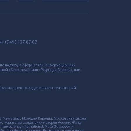
он
+7 495 137-07-07
 по надзору в сфере связи, информационных
ой «Spark_news» или «Редакция Spark.ru», или
Правила рекомендательных технологий
нтр, Мемориал, Молодая Карелия, Московская школа
оюз комитетов солдатских матерей России, Фонд
nsparency International, Meta (Facebook и
жебхат ан-Нусра, Национал-Большевистская партия