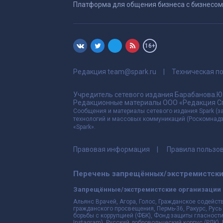
Платформа для общения бизнеса с бизнесом
16+
Редакция
team@spark.ru
Техническая 
Учредитель сетевого издания Барабанова.Ю.
Редакционные материалы ООО «Редакция Сп
Сообщения и материалы сетевого издания Spark (з
технологий и массовых коммуникаций (Роскомнадзо
«Spark».
Правовая информация
Правила пользо
Перечень запрещённых/экстремистских
Запрещённые/экстремистские организации 
Альянс Врачей, Агора, Голос, Гражданское содейст
гражданского просвещения, Пермь-36, Ракурс, Русь
борьбы с коррупцией (ФБК), Фонд защиты гласности,
Instagram), Русский добровольческий корпус (РДК)