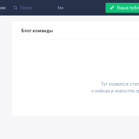
сии
Ваша пуб
16+
Блог команды
Тут появятся ста
о кейсах и новостях 