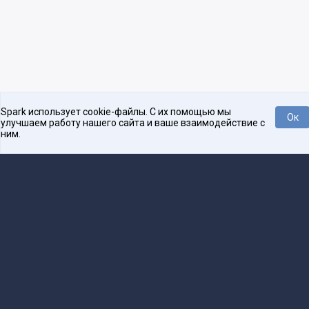
Spark использует cookie-файлы. С их помощью мы
Ок
улучшаем работу нашего сайта и ваше взаимодействие с
ним.
Платформа для общения бизнеса с бизнесом
О проекте
Проекты
Реклама
Связаться с редакцией
16+