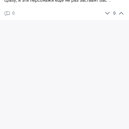
сразу, и эти персонажи еще не раз заставят Вас …
0
0