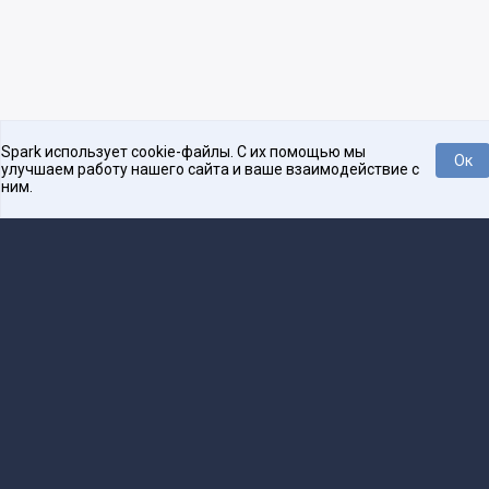
Spark использует cookie-файлы. С их помощью мы
Ок
улучшаем работу нашего сайта и ваше взаимодействие с
ним.
Нравится
Tweet
Платформа для общения бизнеса с бизнесом
О проекте
Проекты
Реклама
Связаться с редакцией
16+
Редакция
team@spark.ru
Техническая поддержка
help@spark.ru
Продвижение
adv@spark.ru
Телефон
+7 495 137-07-07