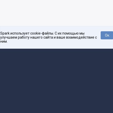
Spark использует cookie-файлы. С их помощью мы
Ок
улучшаем работу нашего сайта и ваше взаимодействие с
ним.
Нравится
Tweet
Платформа для общения бизнеса с бизнесом
О проекте
Проекты
Реклама
Связаться с редакцией
16+
Редакция
team@spark.ru
Техническая поддержка
help@spark.ru
Продвижение
adv@spark.ru
Телефон
+7 495 137-07-07