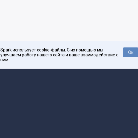
Spark использует cookie-файлы. С их помощью мы
Ок
улучшаем работу нашего сайта и ваше взаимодействие с
ним.
Платформа для общения бизнеса с бизнесом
О проекте
Проекты
Реклама
Связаться с редакцией
16+