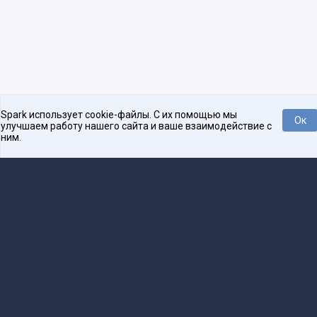
Spark использует cookie-файлы. С их помощью мы
Ок
улучшаем работу нашего сайта и ваше взаимодействие с
ним.
Платформа для общения бизнеса с бизнесом
О проекте
Проекты
Реклама
Связаться с редакцией
16+